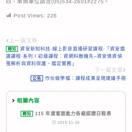
四、承辦單位請洽(05)534-2601#2275。
Post Views:
226
上一篇文章
Read
資安新知科技-線上影音直播研習課程-「資安鑑
轉知
more
識課程-系列Ⅰ初級課程：資網料敵機先–資安情資偵
articles
蒐解析與資料保護、鑑定實務」
下一篇文章
作伙做學檔：課程成果呈現建議手冊
公告
相關內容
115 年度客語能力各級認證日程表
轉知
2025-11-26