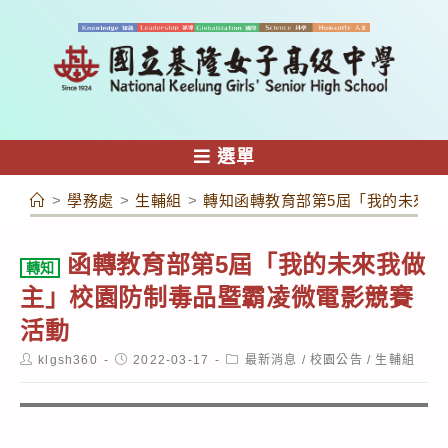
跳
轉
至
主
要
內
選單
容
>
學務處
>
生輔組
>
轉知函轉教育部第5屆「我的未來我
函轉教育部第5屆「我的未來我做
轉知
主」校園防制毒品暨霸凌微電影競賽
活動
Post
Post
Post
klgsh360
2022-03-17
最新消息
/
校園公告
/
生輔組
author:
published:
category: