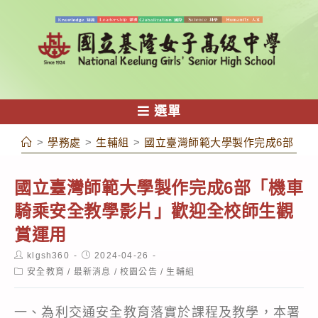
跳
轉
至
主
要
內
選單
容
>
學務處
>
生輔組
>
國立臺灣師範大學製作完成6部「機
國立臺灣師範大學製作完成6部「機車
騎乘安全教學影片」歡迎全校師生觀
賞運用
Post
Post
klgsh360
2024-04-26
author:
published:
Post
安全教育
/
最新消息
/
校園公告
/
生輔組
category:
一、為利交通安全教育落實於課程及教學，本署