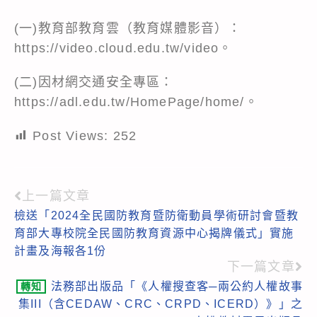
(一)教育部教育雲（教育媒體影音）：
https://video.cloud.edu.tw/video
。
(二)因材網交通安全專區：
https://adl.edu.tw/HomePage/home/
。
Post Views:
252
上一篇文章
Read
檢送「2024全民國防教育暨防衛動員學術研討會暨教
more
育部大專校院全民國防教育資源中心揭牌儀式」實施
articles
計畫及海報各1份
下一篇文章
法務部出版品「《人權搜查客─兩公約人權故事
轉知
集III（含CEDAW、CRC、CRPD、ICERD）》」之