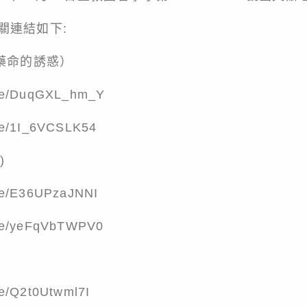
關連結如下:
藥命的誘惑）
.be/DuqGXL_hm_Y
.be/1I_6VCSLK54
)
.be/E36UPzaJNNI
.be/yeFqVbTWPV0
be/Q2t0Utwml7I