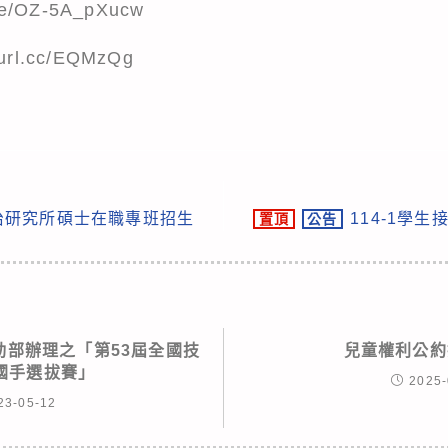
.be/OZ-5A_pXucw
reurl.cc/EQMzQg
治研究所碩士在職專班招生
114-1學生接
置頂
公告
動部辦理之「第53屆全國技
兒童權利公約
國手選拔賽」
2025-
23-05-12