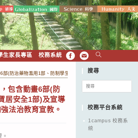
學生家長專區
校務系統
FB
EMAIL
搜尋
部(防治藥物濫用1部、防制學生詐騙1部、防制校園霸凌2部及學
Search
，包含動畫6部(防
for:
賃居安全1部)及宣導
校務平台系統
加強法治教育宣教。
1campus 校務系
統
理。