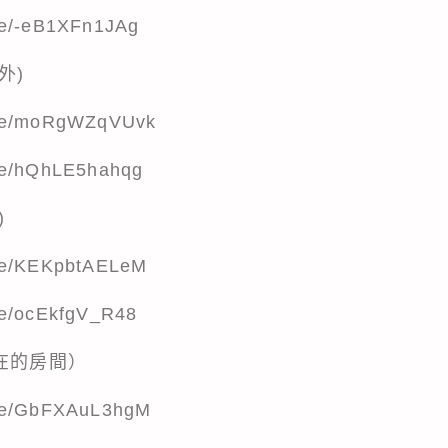
.be/-eB1XFn1JAg
外)
u.be/moRgWZqVUvk
.be/hQhLE5hahqg
)
.be/KEKpbtAELeM
.be/ocEkfgV_R48
在的房間）
.be/GbFXAuL3hgM