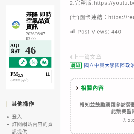
2.完整版:
https://youtu
(七)圖卡連結：
https://
Post Views:
440
上一篇文章
Read
國立中興大學國際政
轉知
more
articles
相關內容
其他操作
轉知並鼓勵踴躍參訪勞
能競賽暨
登入
20
訂閱網站內容的資
訊提供