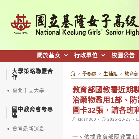
跳
轉
至
主
要
內
關於基女
行政單位
校園公告
容
大學策略聯盟合
>
學務處
>
生輔組
>
教育部
作
教育部國教署近期製
臺北市立大學
治藥物濫用1部、防
圖卡32張，請各
國中教育會考專
區
Post
Post
P
klgsh360
2025-10-28
author:
published:
c
會考最新消息
一、依據教育部國教署114