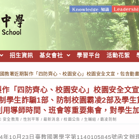
招生資訊
基女會社
學習平台
活動花絮
國教署近期製作「四防齊心、校園安心」校園安全文宣，包含動畫6
作「四防齊心、校園安心」校園安全文宣
制學生詐騙1部、防制校園霸凌2部及學生
班利用導師時間、班會等重要集會，對學生
ost
安全教育
/
性別平等
/
最新消息
/
校園公告
/
生輔組
/
霸凌防制
ategory:
年10月23日臺教國署學字第1140105845號函文辦