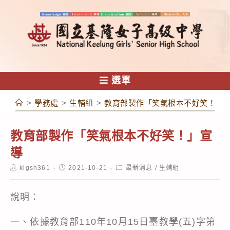
跳
轉
至
主
要
內
選單
容
>
學務處
>
生輔組
>
教育部製作「笑氣根本不好笑！」
教育部製作「笑氣根本不好笑！」宣
導
Post
Post
Post
klgsh361
2021-10-21
最新消息
/
生輔組
author:
published:
category:
說明：
一、依據教育部110年10月15日臺教學(五)字第