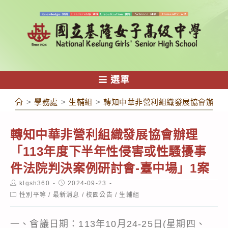
跳
轉
至
主
要
內
選單
容
>
學務處
>
生輔組
>
轉知中華非營利組織發展協會辦理「
轉知中華非營利組織發展協會辦理
「113年度下半年性侵害或性騷擾事
件法院判決案例研討會-臺中場」1案
Post
Post
klgsh360
2024-09-23
author:
published:
Post
性別平等
/
最新消息
/
校園公告
/
生輔組
category:
一、會議日期：113年10月24-25日(星期四、