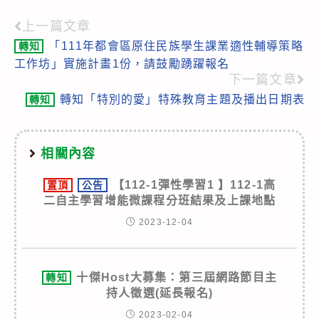
上一篇文章
Read
「111年都會區原住民族學生課業適性輔導策略
轉知
more
工作坊」實施計畫1份，請鼓勵踴躍報名
articles
下一篇文章
轉知「特別的愛」特殊教育主題及播出日期表
轉知
相關內容
【112-1彈性學習1 】112-1高
置頂
公告
二自主學習增能微課程分班結果及上課地點
2023-12-04
十傑Host大募集：第三屆網路節目主
轉知
持人徵選(延長報名)
2023-02-04