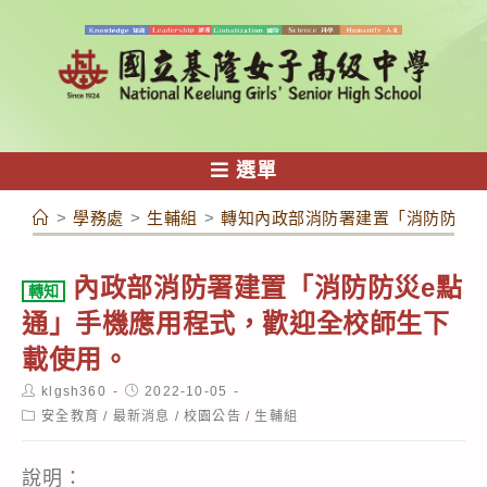
跳
轉
至
主
要
內
選單
容
>
學務處
>
生輔組
>
轉知內政部消防署建置「消防防災e
內政部消防署建置「消防防災e點
轉知
通」手機應用程式，歡迎全校師生下
載使用。
Post
Post
klgsh360
2022-10-05
author:
published:
Post
安全教育
/
最新消息
/
校園公告
/
生輔組
category:
說明：