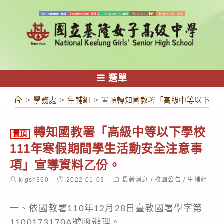
跳
轉
至
主
要
內
選單
容
>
學務處
>
生輔組
>
置頂轉知國教署「高級中等以下學校
轉知國教署「高級中等以下學校
置頂
111年寒假期間學生活動安全注意事
項」宣導資料乙份。
Post
Post
Post
klgsh360
2022-01-03
最新消息
/
校園公告
/
生輔組
author:
published:
category:
一、依國教署110年12月28日臺教國署學字第
1100173170A號函辦理。