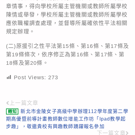
章情事，得向學校所屬主管機關或教師所屬學校
陳情或舉發，學校所屬主管機關或教師所屬學校
應依職權調查處理，並督導所屬確依性平法相關
規定辦理。
(二)原援引之性平法第15條、第16條、第17條及
第19條條次，依序修正為第16條、第17條、第
18條及第20條。
Post Views:
273
上一篇文章
Read
新北市金陵女子高級中學辦理112學年度第二學
轉知
more
期高優暨前導計畫教師數位增能工作坊「Ipad教學起
articles
步趣」，敬邀貴校有興趣教師踴躍報名參加
下一篇文章