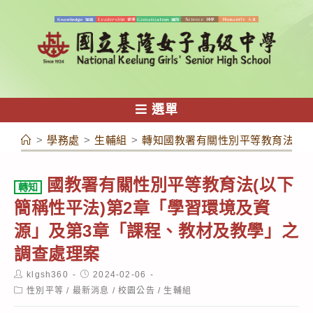
跳
轉
至
主
要
內
選單
容
>
學務處
>
生輔組
>
轉知國教署有關性別平等教育法(以
國教署有關性別平等教育法(以下
轉知
簡稱性平法)第2章「學習環境及資
源」及第3章「課程、教材及教學」之
調查處理案
Post
Post
klgsh360
2024-02-06
author:
published:
Post
性別平等
/
最新消息
/
校園公告
/
生輔組
category: