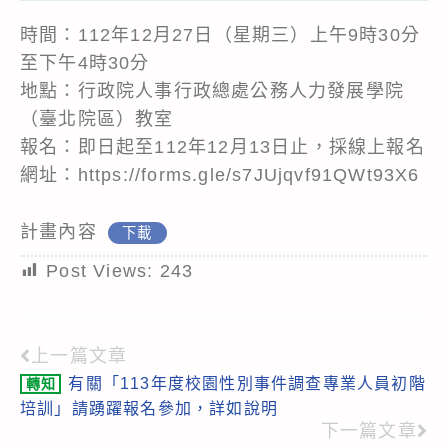
時間：112年12月27日（星期三）上午9時30分
至下午4時30分
地點：行政院人事行政總處公務人力發展學院
（臺北院區）教室
報名：即日起至112年12月13日止，採線上報名
網址：https://forms.gle/s7JUjqvf91QWt93X6
計畫內容
下載
Post Views:
243
上一篇文章
Read
有關「113年度校園性別事件調查專業人員初階
轉知
more
培訓」請踴躍報名參加，詳如說明
articles
下一篇文章