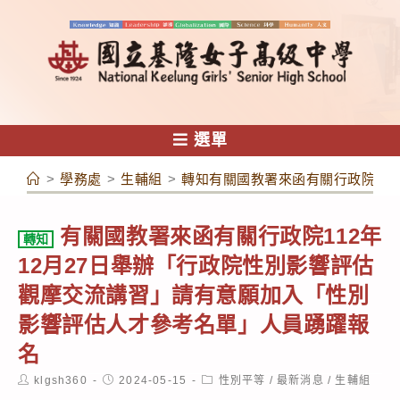
跳
轉
至
主
要
內
選單
容
>
學務處
>
生輔組
>
轉知有關國教署來函有關行政院11
有關國教署來函有關行政院112年
轉知
12月27日舉辦「行政院性別影響評估
觀摩交流講習」請有意願加入「性別
影響評估人才參考名單」人員踴躍報
名
Post
Post
Post
klgsh360
2024-05-15
性別平等
/
最新消息
/
生輔組
author:
published:
category: