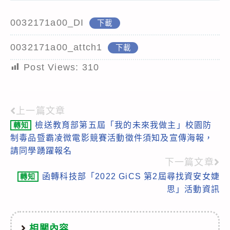
0032171a00_DI
下載
0032171a00_attch1
下載
Post Views:
310
上一篇文章
Read
檢送教育部第五屆「我的未來我做主」校園防
轉知
more
制毒品暨霸凌微電影競賽活動徵件須知及宣傳海報，
articles
請同學踴躍報名
下一篇文章
函轉科技部「2022 GiCS 第2屆尋找資安女婕
轉知
思」活動資訊
相關內容