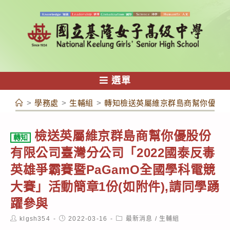
跳
轉
至
主
要
內
選單
容
>
學務處
>
生輔組
>
轉知檢送英屬維京群島商幫你優股份有
檢送英屬維京群島商幫你優股份
轉知
有限公司臺灣分公司「2022國泰反毒
英雄爭霸賽暨PaGamO全國學科電競
大賽」活動簡章1份(如附件),請同學踴
躍參與
Post
Post
Post
klgsh354
2022-03-16
最新消息
/
生輔組
author:
published:
category: