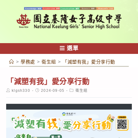
跳
轉
至
主
要
內
選單
容
>
學務處
>
衛生組
>
「減塑有我」愛分享行動
「減塑有我」愛分享行動
Post
Post
Post
klgsh330
2024-09-05
衛生組
author:
published:
category: