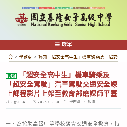
跳
轉
至
主
要
內
選單
容
>
學務處
>
轉知「超安全高中生」機車騎乘及「超安全駕
「超安全高中生」機車騎乘及
轉知
「超安全駕駛」汽車駕駛交通安全線
上課程影片上架至教育部磨課師平臺
Post
Post
Post
klgsh360
2026-03-30
學務處
/
生輔組
author:
published:
category:
一、為協助高級中等學校落實交通安全教育，持