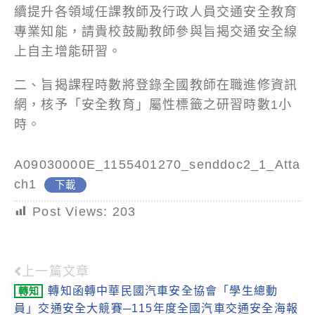
續提升各領域任課教師及行政人員交通安全教育
專業知能，請貴校鼓勵教師參與旨揭交通安全線
上自主增能研習。
二、旨揭課程時數將登錄全國教師在職進修資訊
網，核予「安全教育」屬性標籤之研習時數1小
時。
A09030000E_1155401270_senddoc2_1_Atta
ch1
下載
Post Views:
203
上一篇文章
Read
轉知函轉中華民國汽車安全協會「學生總動
轉知
more
員」交通安全大競賽─115年度全國汽車交通安全海報