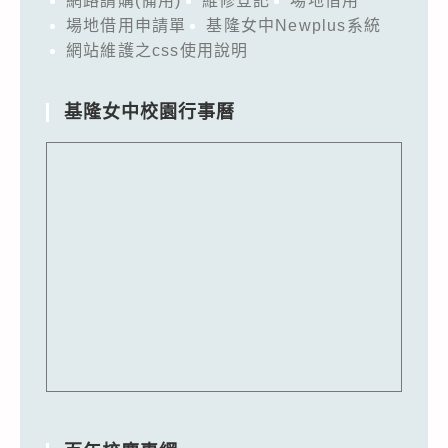
網路請購(備用)
維修登記
場地借用
場地借用申請單
基隆女中Newplus系統
網站維護之css使用說明
基隆女中校園行事曆