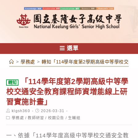
跳
轉
至
主
要
內
選單
容
>
學務處
>
轉知「114學年度第2學期高級中等學校交通
「114學年度第2學期高級中等學
轉知
校交通安全教育課程師資增能線上研
習實施計畫」
Post
Post
klgsh360
2026-03-31
author:
published:
Post
學務處
/
教師研習
/
校園公告
/
生輔組
category:
一、依據「114學年度高級中等學校交通安全教