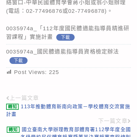
絡窗口-中華民國體育學會蔣小姐或翁小姐辦理
(電話：02-77496876或02-77496878)。
0035974a_「112年度國民體適能指導員精進研
習課程」實施計畫
下載
0035974a_國民體適能指導員資格檢定辦法
下載
Post Views:
225
上一篇文章
Read
113年推動體育新南向政策－學校體育交流實施
轉知
more
計畫
articles
下一篇文章
國立臺南大學辦理教育部體育署112學年度全國
轉知