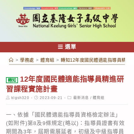
跳
轉
至
主
要
內
選單
容
>
學務處
>
體育組
>
轉知12年度國民體適能指導員精進
12年度國民體適能指導員精進研
轉知
習課程實施計畫
Post
Post
Post
klgsh320
2023-09-21
最新消息
/
體育組
author:
published:
category:
一、依據「國民體適能指導員資格檢定辦法」
(如附件)第8及9條規定(略以)：指導員證書有效
期間為3年，屆期需展延者，初級及中級指導員