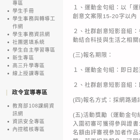
專區
１、運動金句組：以「運
學生手冊
創意文案限15-20字以
學生事務與轉導工
作網
２、社群創意短影音組：
學生事務資訊網
動結合科技與生活之相關
社團選填系統
學生自主學習專區
(三)報名期限：
新生專區
高三升學專區
１、運動金句組：即日起至
線上授課專區
２、社群創意短影音組：即
政令宣導專區
(四)報名方式：採網路
教育部108課綱資
訊網
(五)活動獎勵（運動金
資訊安全專區
入圍初審可獲得參與證書
內控稽核專區
名額由評審視參加者作品