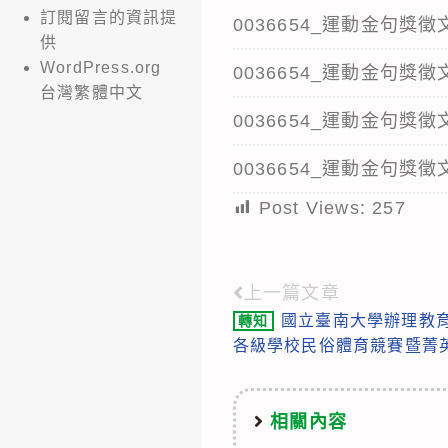
訂閱留言的資訊提
0036654_運動金句獎
供
WordPress.org
0036654_運動金句
台灣繁體中文
0036654_運動金句
0036654_運動金句
Post Views:
257
上一篇文章
Read
國立臺南大學辦理教育
轉知
more
各級學校民俗體育競賽暨菁
articles
相關內容