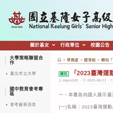
跳
轉
至
主
要
內
關於基女
行政單位
校園公告
容
大學策略聯盟合
>
學務處
>
體育組
>
轉知「
作
「2023臺灣
臺北市立大學
轉知
Post
Post
P
klgsh320
2023-09-21
author:
published:
c
國中教育會考專
區
一、本署為向國人展示臺
會考最新消息
(一)名稱：2023臺灣運