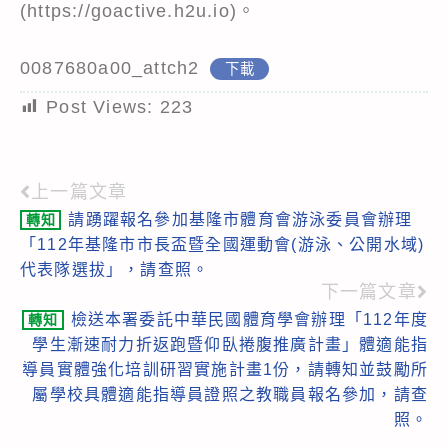
(https://goactive.h2u.io)。
0087680a00_attch2
下載
Post Views:
223
上一篇文章
Read
請踴躍報名參加基隆市體育會游泳委員會辦理
轉知
more
「112年基隆市市長盃暨全國運動會(游泳、公開水域)
articles
代表隊選拔」，請查照。
下一篇文章
檢送本署委託中華民國體育學會辦理「112年度
轉知
學生漸速耐力折返跑暨仰臥捲腹推廣計畫」體適能指
導員實體強化培訓研習實施計畫1份，請轉知並鼓勵所
屬學校具體適能指導員證照之教職員報名參加，請查
照。