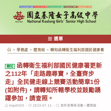
跳
轉
至
主
要
內
選單
容
>
學務處
>
體育組
>
轉知函轉衛生福利部國民健康署更新
函轉衛生福利部國民健康署更新
轉知
之112年「走路趣尋寶，全臺齊步
走」全民健走線上競賽活動簡章1份
(如附件)，請轉知所轄學校並鼓勵踴
躍參加，請查照。
Post
Post
Post
klgsh320
2023-07-11
校外宣導與活動
/
體育組
author:
published:
category: