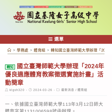
跳
轉
至
主
要
內
選單
容
>
學務處
>
體育組
>
轉知國立臺灣師範大學辦理「202
國立臺灣師範大學辦理「2024年
轉知
優良適應體育教案徵選實施計畫」活
動簡章
Post
Post
Post
klgsh320
2024-03-26
最新消息
/
體育組
author:
published:
category:
一、依據國立臺灣師範大學113年3月12日師大
體育字第1131006598號函辦理。