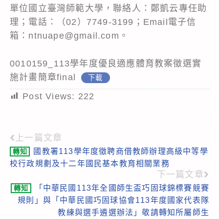
單位國立臺灣師範大學，聯絡人：鄭凱云專任助
理；電話：（02）7749-3199；Email電子信
箱：ntnuape@gmail.com。
0010159_113學年度優良適應體育教案徵選實
施計畫簡章final
下載
Post Views:
222
上一篇文章
Read
國教署113學年度徵聘商借教師辦理高級中等學
轉知
more
校行政規劃及十二年國民基本教育相關業務
articles
下一篇文章
「中華民國113年全國師生盃巧固球錦標賽競賽
轉知
規則」與「中華民國巧固球協會113年度國家代表隊
教練與選手遴選辦法」敬請轉知所屬師生