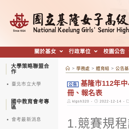
跳
轉
至
主
要
內
關於基女
行政單位
校園公告
容
大學策略聯盟合
>
學務處
>
體育組
>
公告基
作
基隆市112年
臺北市立大學
公告
冊、報名表
國中教育會考專
Post
Post
P
klgsh320
2022-12-14
author:
published:
c
區
1.競賽規
會考最新消息