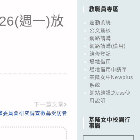
教職員專區
6(週一)放
差勤系統
公文簽核
網路請購
網路請購(備用)
維修登記
場地借用
場地借用申請單
基隆女中Newplus
系統
網站維護之css使
用說明
下一篇文章
權委員會研究調查徵募受訪者
基隆女中校園行
事曆