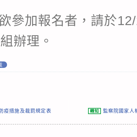
欲參加報名者，請於12/2
育組辦理。
載
 疫情防疫措施及裁罰規定表
監察院國家人
轉知