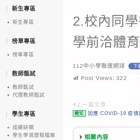
新生專區
2.校內同學
新生專區
學前洽體
榜單專區
榜單專區
112中小學聯運網球
下
教師甄試
Post Views:
322
教師甄試
代理教師甄試
上一篇文章
Read
因應 COVID-19
轉知
學生專區
more
articles
成績缺曠
學生學習歷程檔案
相關內容