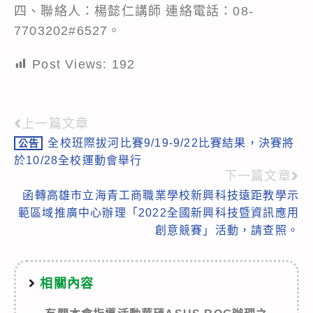
四、聯絡人：楊懿仁講師 連絡電話：08-
7703202#6527。
Post Views:
192
上一篇文章
Read
全校班際拔河比賽9/19-9/22比賽結果，決賽將
公告
more
於10/28全校運動會舉行
articles
下一篇文章
函轉高雄市立海青工商職業學校新興科技遠距教學示
範區域推廣中心辦理「2022全國新興科技暨資訊應用
創意競賽」活動，請查照。
相關內容