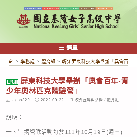
跳
轉
至
主
要
內
選單
容
>
學務處
>
體育組
>
轉知屏東科技大學舉辦「奧會百年-
屏東科技大學舉辦「奧會百年-青
轉知
少年奧林匹克體驗營」
Post
Post
Post
klgsh320
2022-09-22
校外宣導與活動
/
體育組
author:
published:
category:
說明：
一、旨揭營隊活動訂於111年10月19日(週三)