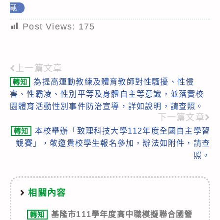
載
Post Views:
175
上一篇文章
Read
為提高運動教練及體育教師對性騷擾、性侵
轉知
more
害、性霸凌、性別平等及身體自主等意識，並落實校
articles
園體育活動性別事件防治宣導，詳如說明，請查照。
下一篇文章
本校舉辦「致理科技大學112年度全國自主學習
轉知
競賽」，敬邀貴校學生報名參加，辦法如附件，請查
照。
相關內容
基隆市111學年度高中職模擬聯合國營
轉知