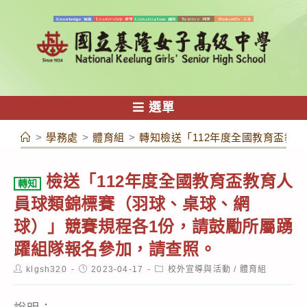
跳
轉
至
主
要
內
選單
容
>
學務處
>
體育組
>
轉知檢送「112年度全國教育盃教
檢送「112年度全國教育盃教育人
轉知
員球類錦標賽（羽球、桌球、網
球）」競賽規程各1份，請鼓勵所屬踴
躍組隊報名參加，請查照。
Post
Post
Post
klgsh320
2023-04-17
校外宣導與活動
/
體育組
author:
published:
category: