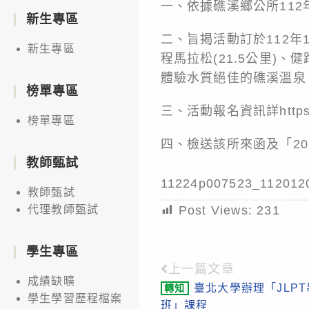
一、依據礁溪鄉公所112年
新生專區
二、旨揭活動訂於112年1
新生專區
程馬拉松(21.5公里)
體驗水質絕佳的礁溪溫泉
榜單專區
三、活動報名資訊詳https://iru
榜單專區
四、檢送該所來函及「2
教師甄試
11224p007523_112012
教師甄試
Post Views:
231
代理教師甄試
學生專區
上一篇文章
Read
成績缺曠
臺北大學辦理「JLP
轉知
more
學生學習歷程檔案
班」課程