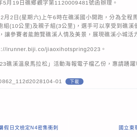
5月19日礁鄉觀字第1120009481號函辦理。
2月2日(星期六)上午6時在礁溪國小開跑，分為全程馬拉
、健跑組(10公里)及親子組(3公里)，選手可以享受到
，讓參賽者能飽覽礁溪人情及美景，展現礁溪小城活
nner.biji.co/jiaoxihotspring2023。
023礁溪溫泉馬拉松」活動海報電子檔乙份，惠請踴
0862_112d2028104-01
下載
T暑假日文檢定N4密集衝刺
國立東