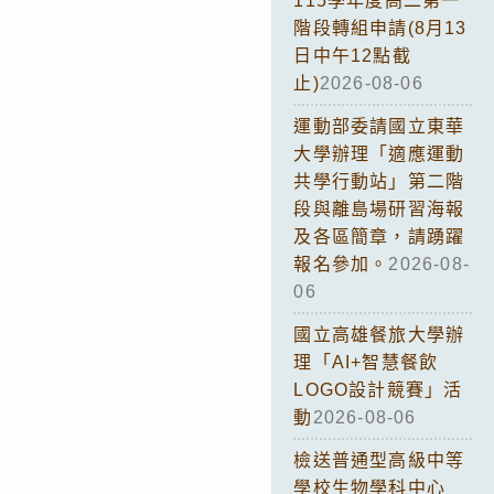
115學年度高二第一
階段轉組申請(8月13
日中午12點截
止)
2026-08-06
運動部委請國立東華
大學辦理「適應運動
共學行動站」第二階
段與離島場研習海報
及各區簡章，請踴躍
報名參加。
2026-08-
06
國立高雄餐旅大學辦
理「AI+智慧餐飲
LOGO設計競賽」活
動
2026-08-06
檢送普通型高級中等
學校生物學科中心