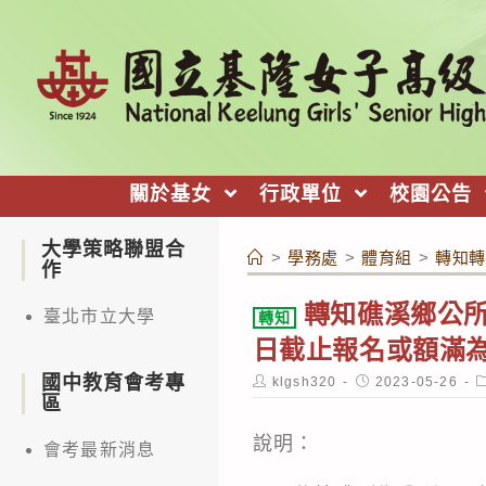
跳
轉
至
主
要
內
關於基女
行政單位
校園公告
容
大學策略聯盟合
>
學務處
>
體育組
>
轉知轉
作
轉知礁溪鄉公所
臺北市立大學
轉知
日截止報名或額滿
國中教育會考專
Post
Post
P
klgsh320
2023-05-26
author:
published:
c
區
說明：
會考最新消息