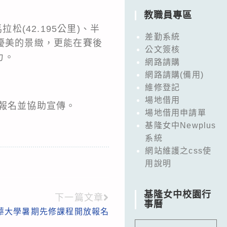
教職員專區
松(42.195公里)、半
差勤系統
礁溪優美的景緻，更能在賽後
公文簽核
力。
網路請購
網路請購(備用)
維修登記
場地借用
躍報名並協助宣傳。
場地借用申請單
基隆女中Newplus
系統
網站維護之css使
用說明
基隆女中校園行
下一篇文章
事曆
華大學暑期先修課程開放報名