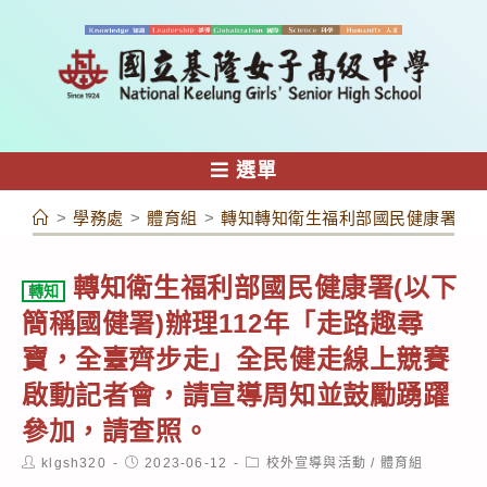
跳
轉
至
主
要
內
選單
容
>
學務處
>
體育組
>
轉知轉知衛生福利部國民健康署(以
轉知衛生福利部國民健康署(以下
轉知
簡稱國健署)辦理112年「走路趣尋
寶，全臺齊步走」全民健走線上競賽
啟動記者會，請宣導周知並鼓勵踴躍
參加，請查照。
Post
Post
Post
klgsh320
2023-06-12
校外宣導與活動
/
體育組
author:
published:
category: