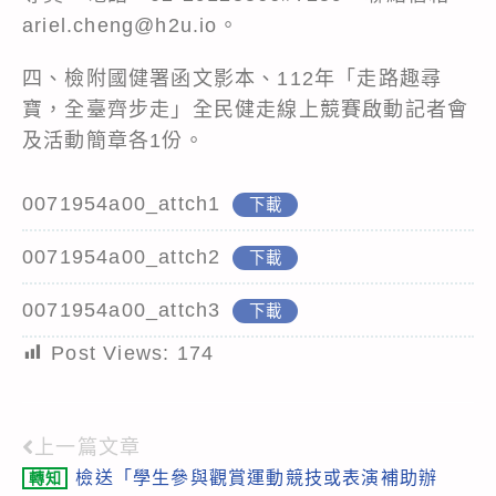
ariel.cheng@h2u.io。
四、檢附國健署函文影本、112年「走路趣尋
寶，全臺齊步走」全民健走線上競賽啟動記者會
及活動簡章各1份。
0071954a00_attch1
下載
0071954a00_attch2
下載
0071954a00_attch3
下載
Post Views:
174
上一篇文章
Read
檢送「學生參與觀賞運動競技或表演補助辦
轉知
more