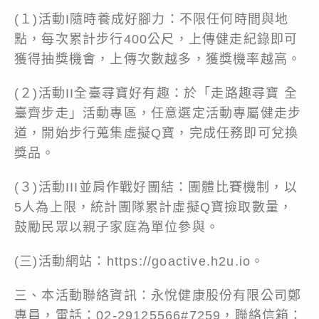
(１)活動I隨時養成好腳力：不限任何時間與地
點，每次累計步行400公尺，上傳健走紀錄即可
獲得抽獎機會，上傳次數越多，獲獎機率越高。
(２)活動II全臺尋寶好有趣：於「走路趣尋寶 全
臺齊步走」活動專區，任意選定活動專屬健走步
道，開始步行蒐集虛擬Q寶，完成任務即可兌換
獎品。
(３)活動III並肩作戰好團結：團體比賽機制，以
5人為上限，統計團隊累計虛擬Q寶撿取數量，
鼓勵民眾以親子家庭為單位參與。
(三)活動網站：https://goactive.h2u.io。
三、本活動聯絡資訊：永悅健康股份有限公司鄭
專員，電話：02-29125566#7259，聯絡信箱：