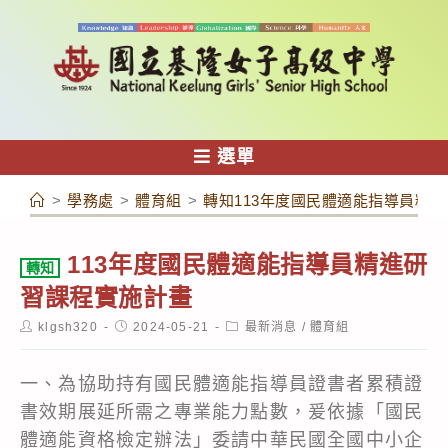
跳
轉
至
主
要
內
選單
容
>
學務處
>
體育組
>
轉知113年度國民體適能指導員精
113年度國民體適能指導員精進研
轉知
習課程實施計畫
Post
Post
Post
klgsh320
2024-05-21
最新消息
/
體育組
author:
published:
category:
一、為協助持有國民體適能指導員證書者累積證
書效期展延所需之專業能力點數，爰依據「國民
體適能資格檢定辦法」委請中華民國全國中小企