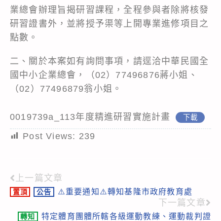
業總會辦理旨揭研習課程，全程參與者除將核發
研習證書外，並將授予渠等上開專業進修項目之
點數。
二、關於本案如有詢問事項，請逕洽中華民國全
國中小企業總會，（02）77496876蔣小姐、
（02）77496879翁小姐。
0019739a_113年度精進研習實施計畫
下載
Post Views:
239
上一篇文章
Read
⚠️重要通知⚠️轉知基隆市政府教育處
置頂
公告
more
下一篇文章
articles
特定體育團體所轄各級運動教練、運動裁判證
轉知