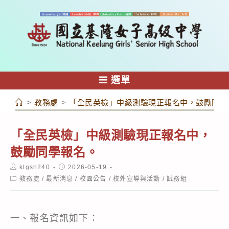
跳
轉
至
主
要
內
選單
容
>
教務處
>
「全民英檢」中級測驗現正報名中，鼓勵同學
「全民英檢」中級測驗現正報名中，
鼓勵同學報名。
Post
Post
klgsh240
2026-05-19
author:
published:
Post
教務處
/
最新消息
/
校園公告
/
校外宣導與活動
/
試務組
category:
一、報名資訊如下：