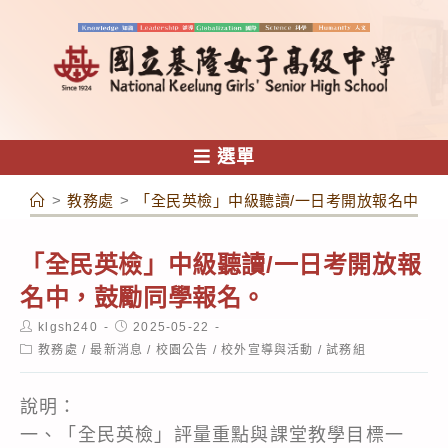
跳
轉
至
主
要
內
選單
容
>
教務處
>
「全民英檢」中級聽讀/一日考開放報名中，
「全民英檢」中級聽讀/一日考開放報
名中，鼓勵同學報名。
Post
Post
klgsh240
2025-05-22
author:
published:
Post
教務處
/
最新消息
/
校園公告
/
校外宣導與活動
/
試務組
category:
說明：
一、「全民英檢」評量重點與課堂教學目標一