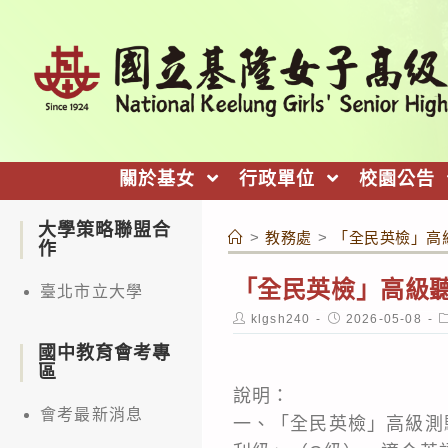
跳
轉
至
主
要
內
關於基女
行政單位
校園公告
容
大學策略聯盟合
>
教務處
>
「全民英檢」高
作
「全民英檢」高級
臺北市立大學
Post
Post
P
klgsh240
2026-05-08
author:
published:
c
國中教育會考專
區
說明：
會考最新消息
一、「全民英檢」高級測