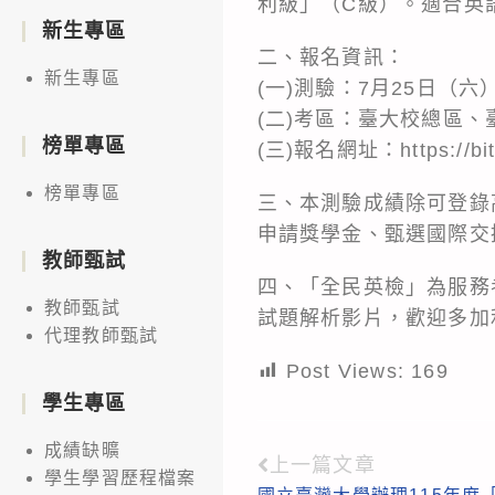
利級」（C級）。適合英
新生專區
二、報名資訊：
新生專區
(一)測驗：7月25日（六
(二)考區：臺大校總區
榜單專區
(三)報名網址：
https://b
榜單專區
三、本測驗成績除可登錄
申請獎學金、甄選國際交
教師甄試
四、「全民英檢」為服務
教師甄試
試題解析影片，歡迎多加
代理教師甄試
Post Views:
169
學生專區
成績缺曠
上一篇文章
Read
學生學習歷程檔案