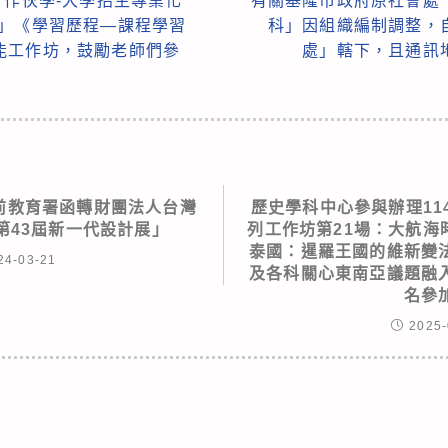
「作伙學-大學招生專業化
有關基隆市政府原社會處
畫」《學習歷程—課程學習
科」因組織編制調整，
能工作坊，鼓勵老師們參
處」轄下，且通訊
前教育署函轉財團法人台灣
歷史學科中心參與辦理11
4第43屆新一代設計展」
列工作坊第21場：大航海
泰國：暹羅王國的維新變
24-03-21
及各科關心東南亞議題融
名參
2025-