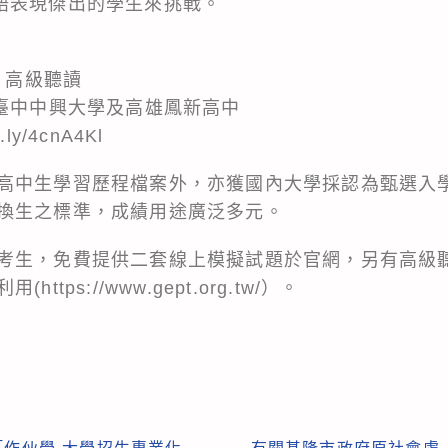
語表現傑出的學生來挑戰。
）高級聽讀
、臺中中興大學及高雄鳳新高中
it.ly/4cnA4Kl
高中生學習歷程檔案外，亦獲國內大學採認為甄選入
換生之標準，成績用途廣泛多元。
考生，免費提供二套線上模擬試題於官網，另有高級
利用(
https://www.gept.org.tw/
）。