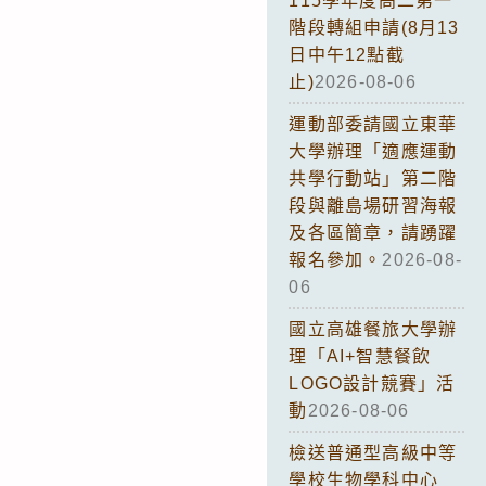
115學年度高二第一
階段轉組申請(8月13
日中午12點截
止)
2026-08-06
運動部委請國立東華
大學辦理「適應運動
共學行動站」第二階
段與離島場研習海報
及各區簡章，請踴躍
報名參加。
2026-08-
06
國立高雄餐旅大學辦
理「AI+智慧餐飲
LOGO設計競賽」活
動
2026-08-06
檢送普通型高級中等
學校生物學科中心