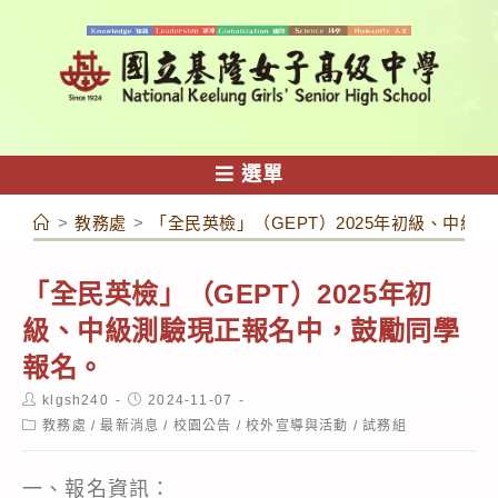
跳
轉
至
主
要
內
選單
容
>
教務處
>
「全民英檢」（GEPT）2025年初級、中
「全民英檢」（GEPT）2025年初
級、中級測驗現正報名中，鼓勵同學
報名。
Post
Post
klgsh240
2024-11-07
author:
published:
Post
教務處
/
最新消息
/
校園公告
/
校外宣導與活動
/
試務組
category:
一、報名資訊：