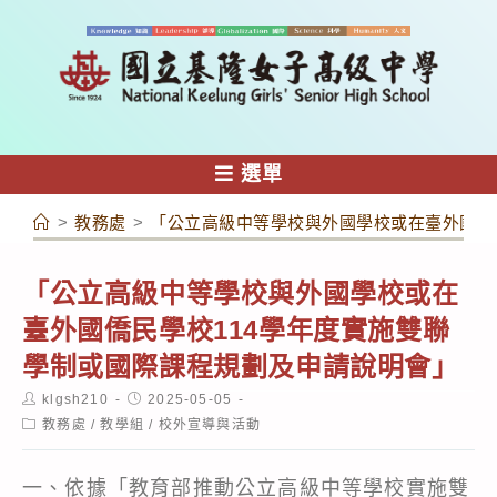
跳
轉
至
主
要
內
選單
容
>
教務處
>
「公立高級中等學校與外國學校或在臺外國僑
「公立高級中等學校與外國學校或在
臺外國僑民學校114學年度實施雙聯
學制或國際課程規劃及申請說明會」
Post
Post
klgsh210
2025-05-05
author:
published:
Post
教務處
/
教學組
/
校外宣導與活動
category:
一、依據「教育部推動公立高級中等學校實施雙