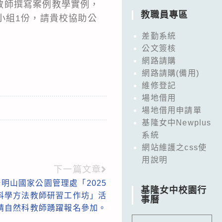
教師撰寫案例教學實例，
教職員專區
小組1份，請貴校協助公
差勤系統
公文簽核
網路請購
網路請購(備用)
維修登記
場地借用
場地借用申請單
基隆女中Newplus
系統
網站維護之css使
用說明
下一篇文章
明山國家公園管理處「2025
基隆女中校園行
科學方法教師研習工作坊」活
事曆
請自然科教師踴躍報名參加。