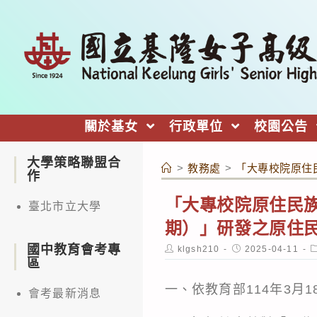
跳
轉
至
主
要
內
關於基女
行政單位
校園公告
容
大學策略聯盟合
>
教務處
>
「大專校院原住
作
「大專校院原住民
臺北市立大學
期）」研發之原住
國中教育會考專
Post
Post
P
klgsh210
2025-04-11
author:
published:
c
區
一、依教育部114年3月1
會考最新消息