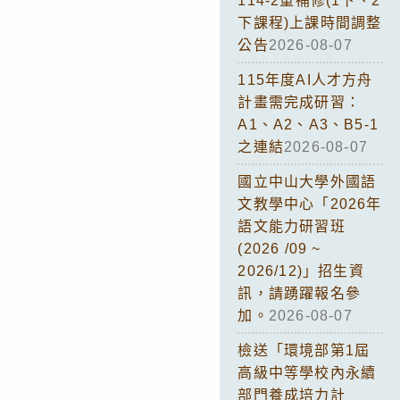
114-2重補修(1下、2
下課程)上課時間調整
公告
2026-08-07
115年度AI人才方舟
計畫需完成研習：
A1、A2、A3、B5-1
之連結
2026-08-07
國立中山大學外國語
文教學中心「2026年
語文能力研習班
(2026 /09 ~
2026/12)」招生資
訊，請踴躍報名參
加。
2026-08-07
檢送「環境部第1屆
高級中等學校內永續
部門養成培力計