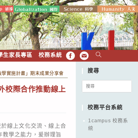
學生家長專區
校務系統
FB
EMAIL
搜尋
教學實施計畫」期末成果分享會
Search
國外校際合作推動線上
for:
校務平台系統
1campus 校務系
校於線上文化交流、線上合
統
作教學之能力，爰辦理旨