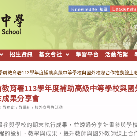
招生資訊
基女會社
學習平台
活動花絮
學前教育署113學年度補助高級中等學校與國外校際合作推動線上
教育署113學年度補助高級中等學校與
末成果分享會
ost
教務處
/
教學組
/
校外宣導與活動
ategory:
計畫參與學校的期末執行成果，並透過分享計畫參與學
程的設計、教學與成果，提升教師與國外教師線上合