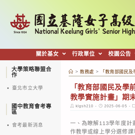
跳
轉
至
主
要
內
關於基女
行政單位
校園公告
容
大學策略聯盟合
>
教務處
>
「教育部國民及
作
「教育部國民及學前
臺北市立大學
教學實施計畫」期
國中教育會考專
Post
Post
P
klgsh210
2025-06-05
author:
published:
c
區
一、為瞭解113學年度
會考最新消息
作教學或線上學分選修課