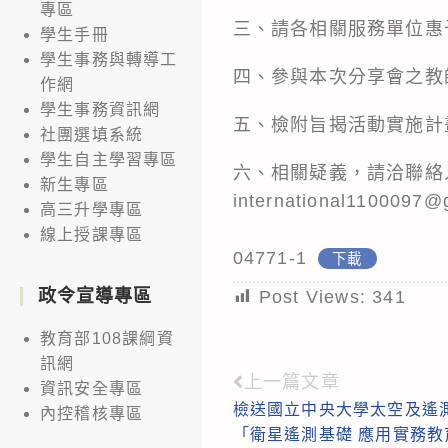
專區
三、請各相關服務單位惠
學生手冊
學生事務與轉導工
四、參與本次分享會之教
作網
學生事務資訊網
五、檢附旨揭活動實施計
社團選填系統
學生自主學習專區
六、相關疑義，請洽聯絡人
新生專區
international1100097
高三升學專區
線上授課專區
04771-1
下載
政令宣導專區
Post Views:
341
教育部108課綱資
訊網
上一篇文章
Read
資訊安全專區
檢送國立中央大學太空及遙測
內控稽核專區
more
「衛星遙測基礎 應用實務