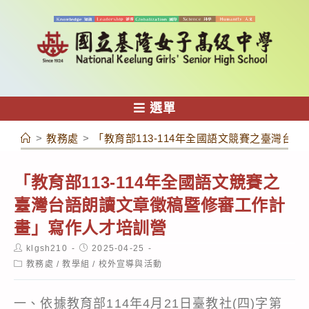
跳
轉
至
主
要
內
選單
容
>
教務處
>
「教育部113-114年全國語文競賽之臺灣
「教育部113-114年全國語文競賽之
臺灣台語朗讀文章徵稿暨修審工作計
畫」寫作人才培訓營
Post
Post
klgsh210
2025-04-25
author:
published:
Post
教務處
/
教學組
/
校外宣導與活動
category:
一、依據教育部114年4月21日臺教社(四)字第