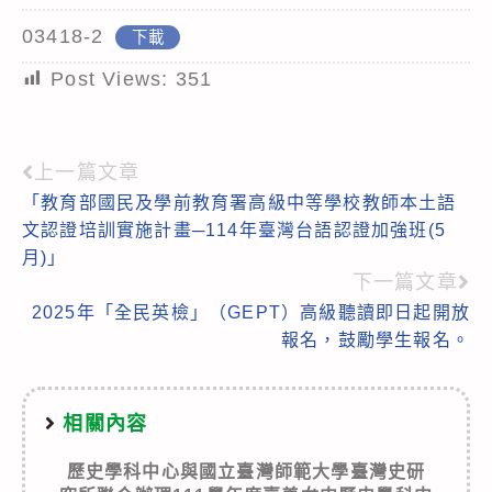
03418-2
下載
Post Views:
351
上一篇文章
Read
「教育部國民及學前教育署高級中等學校教師本土語
more
文認證培訓實施計畫─114年臺灣台語認證加強班(5
articles
月)」
下一篇文章
2025年「全民英檢」（GEPT）高級聽讀即日起開放
報名，鼓勵學生報名。
相關內容
歷史學科中心與國立臺灣師範大學臺灣史研