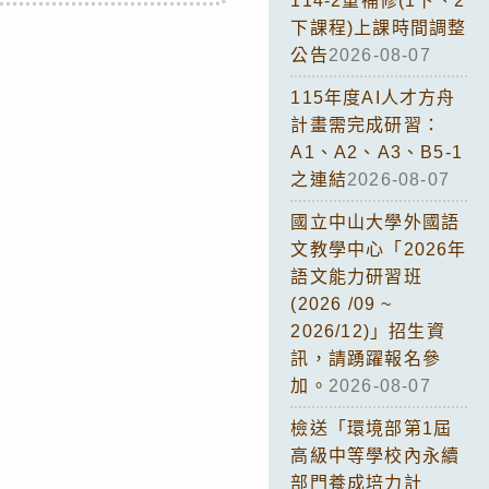
114-2重補修(1下、2
下課程)上課時間調整
公告
2026-08-07
115年度AI人才方舟
計畫需完成研習：
A1、A2、A3、B5-1
之連結
2026-08-07
國立中山大學外國語
文教學中心「2026年
語文能力研習班
(2026 /09 ~
2026/12)」招生資
訊，請踴躍報名參
加。
2026-08-07
檢送「環境部第1屆
高級中等學校內永續
部門養成培力計