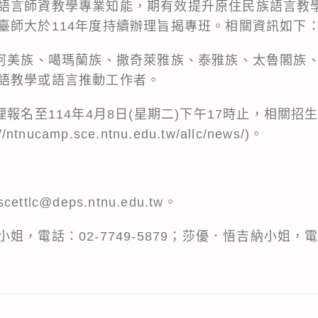
語言師資教學專業知能，期有效提升原住民族語言教
臺師大於114年度持續辦理旨揭專班。相關資訊如下
事阿美族、噶瑪蘭族、撒奇萊雅族、泰雅族、太魯閣族
語教學或語言推動工作者。
理報名至114年4月8日(星期二)下午17時止，相關
nucamp.sce.ntnu.edu.tw/allc/news/)。
lc@deps.ntnu.edu.tw。
，電話：02-7749-5879；莎優．悟吉納小姐，電話：0