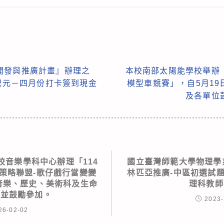
開發與推廣計畫』辦理之
本校南部太陽能學校舉辦
新紀元－四月份打卡簽到現金
模型車競賽」，自5月19
及各單位
校音樂學科中心辦理「114
國立臺灣師範大學物理學系
策略聯盟-歌仔戲行當變變
林匹亞推廣-中區初選試
音樂、歷史、美術科及生命
理科教師
師並鼓勵參加。
2023-
26-02-02