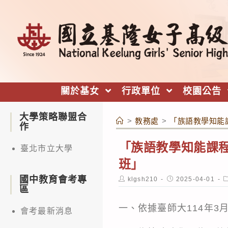
跳
轉
至
主
要
內
關於基女
行政單位
校園公告
容
大學策略聯盟合
>
教務處
>
「族語教學知能
作
「族語教學知能課
臺北市立大學
班」
國中教育會考專
Post
Post
P
klgsh210
2025-04-01
author:
published:
c
區
一、依據臺師大114年3月
會考最新消息