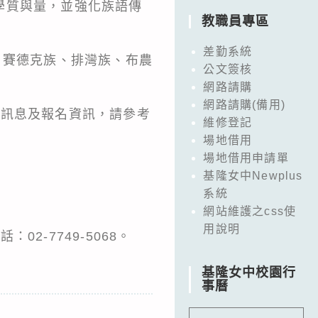
學質與量，並強化族語傳
教職員專區
：
差勤系統
、賽德克族、排灣族、布農
公文簽核
網路請購
網路請購(備用)
招生訊息及報名資訊，請參考
維修登記
場地借用
場地借用申請單
基隆女中Newplus
系統
網站維護之css使
用說明
2-7749-5068。
基隆女中校園行
事曆