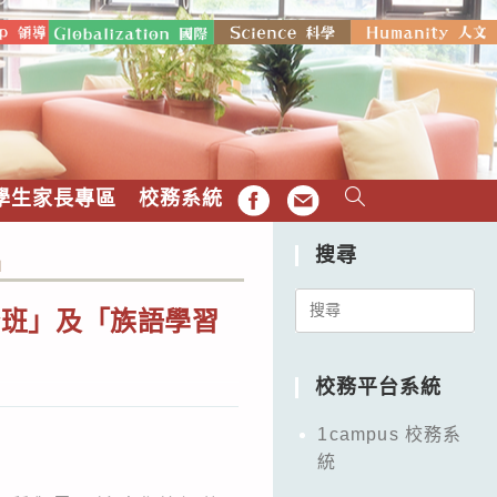
學生家長專區
校務系統
FB
EMAIL
搜尋
」
Search
分班」及「族語學習
for:
校務平台系統
1campus 校務系
統