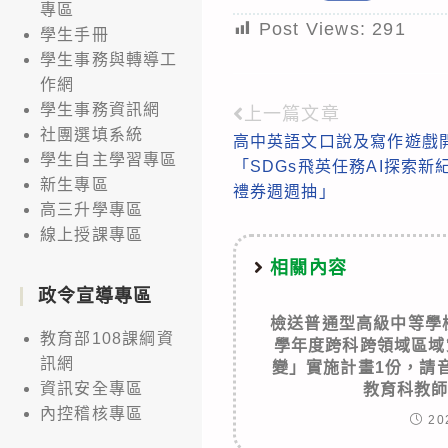
專區
Post Views:
291
學生手冊
學生事務與轉導工
作網
學生事務資訊網
上一篇文章
Read
社團選填系統
高中英語文口說及寫作遊戲
more
學生自主學習專區
「SDGs飛英任務AI探索
articles
新生專區
禮券週週抽」
高三升學專區
線上授課專區
相關內容
政令宣導專區
檢送普通型高級中等學
教育部108課綱資
學年度跨科跨領域區域
訊網
變」實施計畫1份，請
資訊安全專區
教育科教
內控稽核專區
20