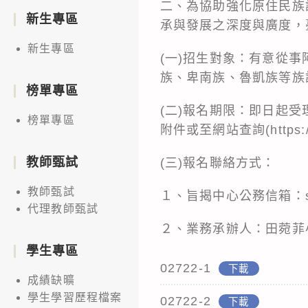
二、為協助強化原住民族
新生專區
承與發展之深度與廣度，
新生專區
(一)招生對象：有意從
族、卑南族、魯凱族等族
榜單專區
(二)報名期限：即日起受
榜單專區
附件或至網站查詢(https://nt
教師甄試
(三)報名聯絡方式：
教師甄試
１、旨揭中心公務信箱：scett
代理教師甄試
２、業務承辦人：田菀菲小姐
學生專區
02722-1
下載
成績缺曠
學生學習歷程檔案
02722-2
下載