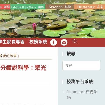
學生家長專區
校務系統
FB
EMAIL
搜尋
背後的故事』
Search
三分鐘說科學：聚光
for:
校務平台系統
1campus 校務系
統