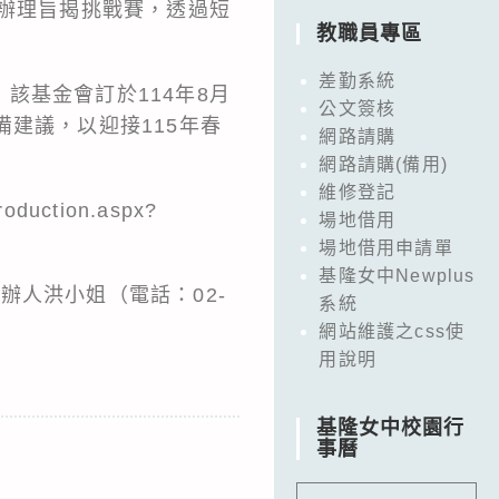
起辦理旨揭挑戰賽，透過短
教職員專區
差勤系統
該基金會訂於114年8月
公文簽核
建議，以迎接115年春
網路請購
網路請購(備用)
維修登記
duction.aspx?
場地借用
場地借用申請單
基隆女中Newplus
辦人洪小姐（電話：02-
系統
網站維護之css使
用說明
基隆女中校園行
事曆