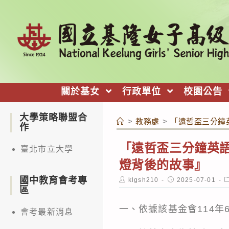
跳
轉
至
主
要
內
關於基女
行政單位
校園公告
容
大學策略聯盟合
>
教務處
>
「遠哲盃三分鐘
作
「遠哲盃三分鐘英
臺北市立大學
燈背後的故事』
國中教育會考專
Post
Post
P
klgsh210
2025-07-01
author:
published:
c
區
一、依據該基金會114年6
會考最新消息