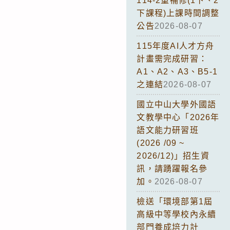
114-2重補修(1下、2
下課程)上課時間調整
公告
2026-08-07
115年度AI人才方舟
計畫需完成研習：
A1、A2、A3、B5-1
之連結
2026-08-07
國立中山大學外國語
文教學中心「2026年
語文能力研習班
(2026 /09 ~
2026/12)」招生資
訊，請踴躍報名參
加。
2026-08-07
檢送「環境部第1屆
高級中等學校內永續
部門養成培力計