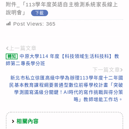
附件_「113學年度英語自主檢測系統家長線上
說明會」
下載
Post Views:
365
上一篇文章
Read
中原大學114 年度【科技領域生活科技科】教
轉知
more
師第二專長學分班
articles
下一篇文章
新北市私立徐匯高級中學為辦理113學年度十二年國
民基本教育課程綱要普通型數位前導學校計畫「突破
學測國寫滿級分關鍵！AI時代的寫作挑戰與得分策
略」教師增能工作坊。
相關內容