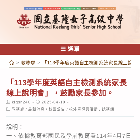
跳
轉
至
主
要
內
選單
容
>
教務處
>
「113學年度英語自主檢測系統家長線上說明
「113學年度英語自主檢測系統家長
線上說明會」，鼓勵家長參加。
Post
Post
klgsh240
2025-04-10
author:
published:
Post
教務處
/
最新消息
/
校園公告
/
校外宣導與活動
/
試務組
category:
說明：
一、依據教育部國民及學前教育署114年4月7日