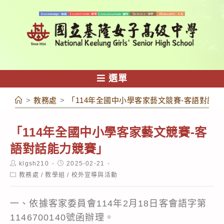
跳
轉
至
主
要
內
選單
容
>
教務處
>
「114年全國中小學客家藝文競賽-客語對話
「114年全國中小學客家藝文競賽-客
語對話能力競賽」
Post
Post
klgsh210
2025-02-21
author:
published:
Post
教務處
/
教學組
/
校外宣導與活動
category:
一、依據客家委員會114年2月18日客會語字第
1146700140號函辦理。