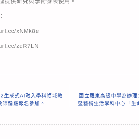
僅提供研究與學術發表使用。
：
rl.cc/xNMk8e
rl.cc/zqR7LN
-2生成式AI融入學科領域教
國立羅東高級中學為辦理
教師踴躍報名參加。
暨藝術生活學科中心「生