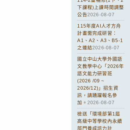
114-2重補修(1下、2
下課程)上課時間調整
公告
2026-08-07
115年度AI人才方舟
計畫需完成研習：
A1、A2、A3、B5-1
之連結
2026-08-07
國立中山大學外國語
文教學中心「2026年
語文能力研習班
(2026 /09 ~
2026/12)」招生資
訊，請踴躍報名參
加。
2026-08-07
檢送「環境部第1屆
高級中等學校內永續
部門養成培力計