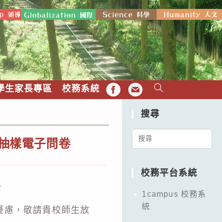
學生家長專區
校務系統
FB
EMAIL
搜尋
Search
全國中學抽樣電子問卷
for:
校務平台系統
。
1campus 校務系
統
疑慮，敬請貴校師生放