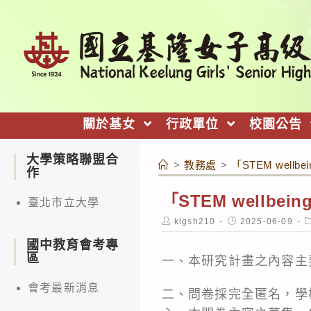
跳
轉
至
主
要
內
關於基女
行政單位
校園公告
容
大學策略聯盟合
>
教務處
>
「STEM wellbe
作
「STEM wellbei
臺北市立大學
Post
Post
P
klgsh210
2025-06-09
author:
published:
c
國中教育會考專
區
一、本研究計畫之內容主
會考最新消息
二、問卷採完全匿名，學