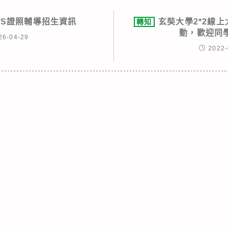
AS證照輔導招生資訊
玄奘大學2*2線
轉知
動，歡迎同
26-04-29
2022-