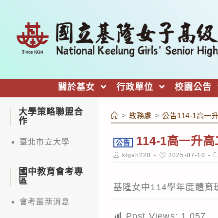
跳
轉
至
主
要
內
關於基女
行政單位
校園公告
容
大學策略聯盟合
>
教務處
>
公告114-1高
作
114-1高一
臺北市立大學
公告
Post
Post
P
klgsh220
2025-07-10
author:
published:
c
國中教育會考專
區
基隆女中114學年度體育
會考最新消息
Post Views:
1,057