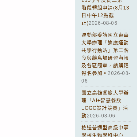
115學年度高二第一
階段轉組申請(8月13
日中午12點截
止)
2026-08-06
運動部委請國立東華
大學辦理「適應運動
共學行動站」第二階
段與離島場研習海報
及各區簡章，請踴躍
報名參加。
2026-08-
06
國立高雄餐旅大學辦
理「AI+智慧餐飲
LOGO設計競賽」活
動
2026-08-06
檢送普通型高級中等
學校生物學科中心