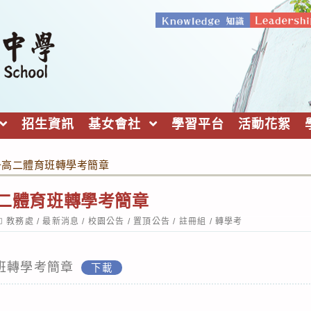
招生資訊
基女會社
學習平台
活動花絮
一升高二體育班轉學考簡章
升高二體育班轉學考簡章
ost
教務處
/
最新消息
/
校園公告
/
置頂公告
/
註冊組
/
轉學考
ategory:
班轉學考簡章
下載