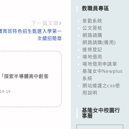
教職員專區
差勤系統
下一篇文章
公文簽核
度體育班特色招生甄選入學第一
網路請購
次續招簡章
網路請購(備用)
維修登記
場地借用
場地借用申請單
基隆女中Newplus
假「探索半導體高中創客
系統
」
網站維護之css使
10-19
用說明
基隆女中校園行
事曆