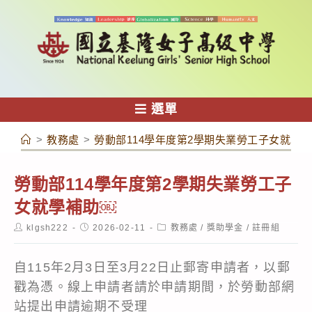
跳
轉
至
主
要
內
選單
容
>
教務處
>
勞動部114學年度第2學期失業勞工子女就學
勞動部114學年度第2學期失業勞工子
女就學補助￼
Post
Post
Post
klgsh222
2026-02-11
教務處
/
獎助學金
/
註冊組
author:
published:
category:
自115年2月3日至3月22日止郵寄申請者，以郵
戳為憑。線上申請者請於申請期間，於勞動部網
站提出申請逾期不受理