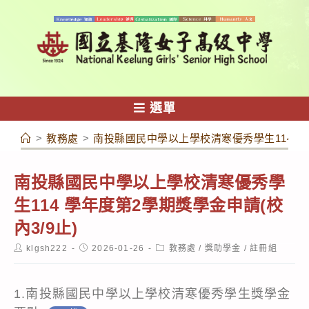
跳
轉
至
主
要
內
選單
容
>
教務處
>
南投縣國民中學以上學校清寒優秀學生114 學年
南投縣國民中學以上學校清寒優秀學
生114 學年度第2學期獎學金申請(校
內3/9止)
Post
Post
Post
klgsh222
2026-01-26
教務處
/
獎助學金
/
註冊組
author:
published:
category:
1.南投縣國民中學以上學校清寒優秀學生獎學金