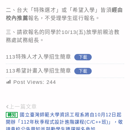
二、台大「特殊選才」或「希望入學」皆須
經由
校內推薦
報名，不受理學生逕行報名。
三、請欲報名的同學於10/13(五)放學前親洽教
務處試務組長。
113特殊人才入學招生簡章
下載
113希望計畫入學招生簡章
下載
Post Views:
244
上一篇文章
Read
國立臺灣師範大學資訊工程系將自10月12日起
轉知
more
開辦「112年秋季程式設計進階課程(C/C++班)」，敬
articles
請貴校公告周知並鼓勵學生踴躍報名參加