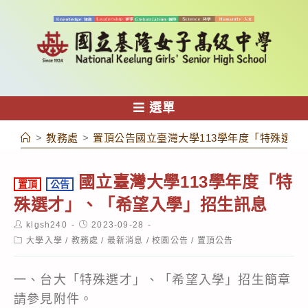
跳
轉
至
主
要
內
選單
容
>
教務處
>
置頂公告國立臺灣大學113學年度「特殊選才
國立臺灣大學113學年度「特
置頂
公告
殊選才」、「希望入學」招生訊息
Post
Post
klgsh240
2023-09-28
author:
published:
Post
大學入學
/
教務處
/
最新消息
/
校園公告
/
置頂公告
category:
一、台大「特殊選才」、「希望入學」招生簡章
請參見附件。