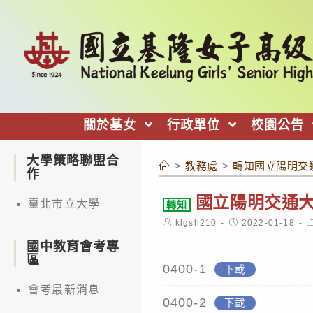
跳
轉
至
主
要
內
關於基女
行政單位
校園公告
容
大學策略聯盟合
>
教務處
>
轉知國立陽明交
作
國立陽明交通
臺北市立大學
轉知
Post
Post
P
klgsh210
2022-01-18
author:
published:
c
國中教育會考專
區
0400-1
下載
會考最新消息
0400-2
下載