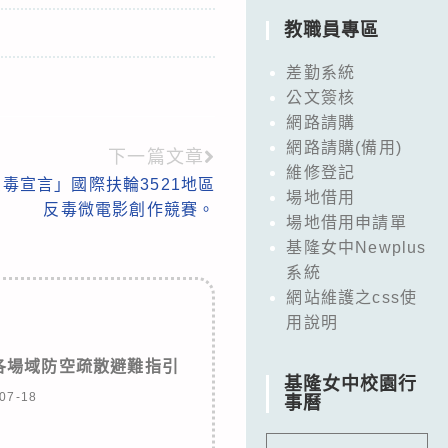
教職員專區
差勤系統
公文簽核
網路請購
網路請購(備用)
下一篇文章
維修登記
毒宣言」國際扶輪3521地區
場地借用
反毒微電影創作競賽。
場地借用申請單
基隆女中Newplus
系統
網站維護之css使
用說明
」各場域防空疏散避難指引
基隆女中校園行
07-18
事曆