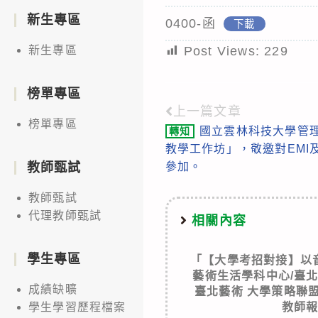
新生專區
0400-函
下載
Post Views:
229
新生專區
榜單專區
上一篇文章
Read
榜單專區
國立雲林科技大學管理
轉知
more
教學工作坊」，敬邀對EMI
articles
參加。
教師甄試
教師甄試
代理教師甄試
相關內容
學生專區
「【大學考招對接】以
藝術生活學科中心/臺
成績缺曠
臺北藝術 大學策略聯
教師
學生學習歷程檔案