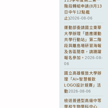
115學年度高二第一
階段轉組申請(8月13
日中午12點截
止)
2026-08-06
運動部委請國立東華
大學辦理「適應運動
共學行動站」第二階
段與離島場研習海報
及各區簡章，請踴躍
報名參加。
2026-08-
06
國立高雄餐旅大學辦
理「AI+智慧餐飲
LOGO設計競賽」活
動
2026-08-06
檢送普通型高級中等
學校生物學科中心