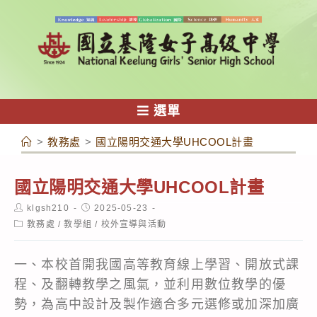
跳
轉
至
主
要
內
選單
容
>
教務處
>
國立陽明交通大學UHCOOL計畫
國立陽明交通大學UHCOOL計畫
Post
Post
klgsh210
2025-05-23
author:
published:
Post
教務處
/
教學組
/
校外宣導與活動
category:
一、本校首開我國高等教育線上學習、開放式課
程、及翻轉教學之風氣，並利用數位教學的優
勢，為高中設計及製作適合多元選修或加深加廣