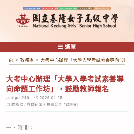
跳
轉
至
主
要
內
選單
容
>
教務處
>
大考中心辦理「大學入學考試素養導向命題工
大考中心辦理「大學入學考試素養導
向命題工作坊」，鼓勵教師報名
Post
Post
klgsh240
2026-04-15
author:
published:
Post
教務處
/
教師研習
/
校園公告
/
試務組
category:
一、時間：