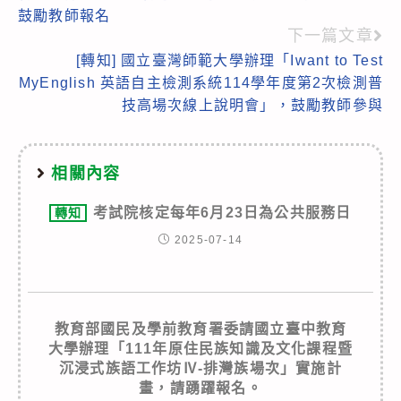
articles
鼓勵教師報名
下一篇文章
[轉知] 國立臺灣師範大學辦理「Iwant to Test
MyEnglish 英語自主檢測系統114學年度第2次檢測普
技高場次線上說明會」，鼓勵教師參與
相關內容
考試院核定每年6月23日為公共服務日
轉知
2025-07-14
教育部國民及學前教育署委請國立臺中教育
大學辦理「111年原住民族知識及文化課程暨
沉浸式族語工作坊Ⅳ-排灣族場次」實施計
畫，請踴躍報名。