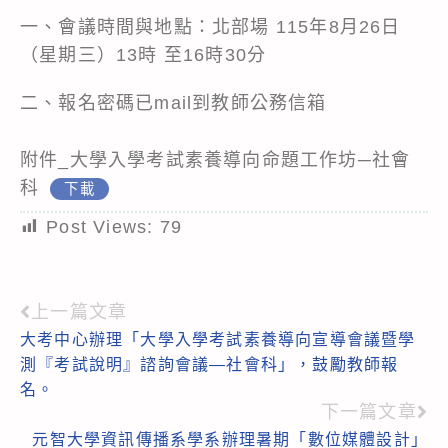
一、會議時間與地點：北部場 115年8月26日
（星期三）13時 至16時30分
二、報名密碼已mail到教師公務信箱
附件_大學入學考試素養導向命題工作坊─社會
科
下載
Post Views:
79
上一篇文章
Read
大考中心辦理「大學入學考試素養導向宣導會議暨學
more
測『考試說明』諮詢會議—社會科」，鼓勵教師報
articles
名。
下一篇文章
元智大學資訊傳播系學系辦理暑期「數位媒體設計」