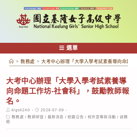
跳
轉
至
主
要
內
選單
容
>
教務處
>
大考中心辦理「大學入學考試素養導向命題工
大考中心辦理「大學入學考試素養導
向命題工作坊-社會科」，鼓勵教師報
名。
Post
Post
klgsh240
2026-07-09
author:
published:
Post
教務處
/
教師研習
/
最新消息
/
校園公告
/
校外宣導與活動
/
試務
category:
組