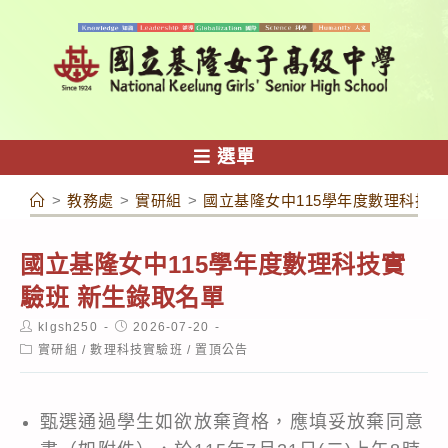
跳
轉
至
主
要
內
選單
容
>
教務處
>
實研組
>
國立基隆女中115學年度數理科技實
國立基隆女中115學年度數理科技實
驗班 新生錄取名單
Post
Post
klgsh250
2026-07-20
author:
published:
Post
實研組
/
數理科技實驗班
/
置頂公告
category:
甄選通過學生如欲放棄資格，應填妥放棄同意