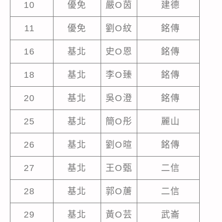
10
優免
嚴O茵
建德
11
優免
劉O紋
銘傳
16
基北
史O恩
銘傳
18
基北
李O臻
銘傳
20
基北
吳O澄
銘傳
25
基北
簡O彤
麗山
26
基北
劉O暄
銘傳
27
基北
王O甄
二信
28
基北
郭O蓎
二信
29
基北
黃O芸
武崙