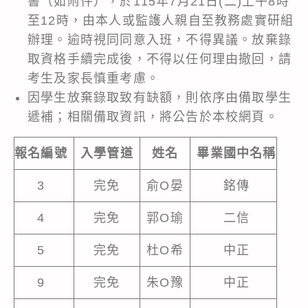
書（如附件），於115年7月21日(二)上午8時
至12時，由本人或監護人親自至教務處實研組
辦理。逾時視同同意入班，不得異議。放棄錄
取資格手續完成後，不得以任何理由撤回，請
考生及家長慎重考慮。
因學生放棄錄取致有缺額，則依序由備取學生
遞補；相關備取資訊，將公告於本校網頁。
報名編號
入學管道
姓名
畢業國中名稱
3
完免
俞O晏
銘傳
4
完免
郭O瑜
二信
5
完免
杜O希
中正
9
完免
朱O豫
中正