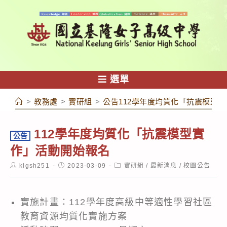
跳
轉
至
主
要
內
選單
容
>
教務處
>
實研組
>
公告112學年度均質化「抗震模型
112學年度均質化「抗震模型實
公告
作」活動開始報名
Post
Post
Post
klgsh251
2023-03-09
實研組
/
最新消息
/
校園公告
author:
published:
category:
實施計畫：112學年度高級中等適性學習社區
教育資源均質化實施方案