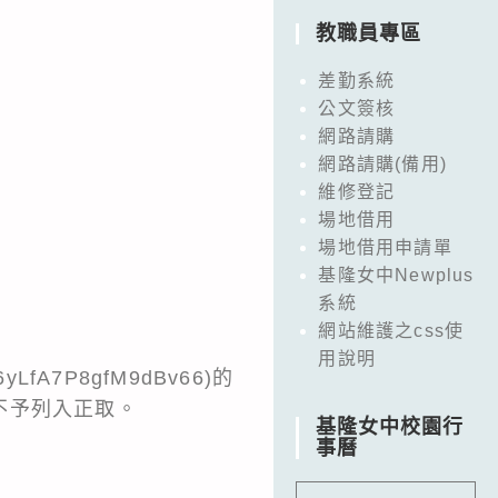
教職員專區
差勤系統
公文簽核
網路請購
網路請購(備用)
維修登記
場地借用
場地借用申請單
基隆女中Newplus
系統
網站維護之css使
用說明
e/6yLfA7P8gfM9dBv66
)的
不予列入正取。
基隆女中校園行
事曆