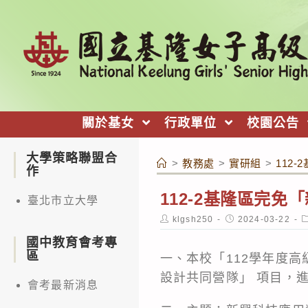
跳
轉
至
主
要
內
關於基女
行政單位
校園公告
容
大學策略聯盟合
>
教務處
>
實研組
>
112
作
112-2基隆區完
臺北市立大學
Post
Post
P
klgsh250
2024-03-22
author:
published:
c
國中教育會考專
區
一、本校「112學年度高
設計共同營隊」 項目，
會考最新消息