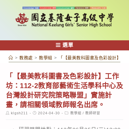
跳
轉
至
主
要
內
選單
容
>
教務處
>
教學組
>
「【最美教科圖書及色彩設計】工作
「【最美教科圖書及色彩設計】工作
坊：112-2教育部藝術生活學科中心及
台灣設計研究院策略聯盟」實施計
畫，請相關領域教師報名出席。
Post
Post
Post
klgsh211
2024-04-30
教學組
/
教師研習
author:
published:
category: