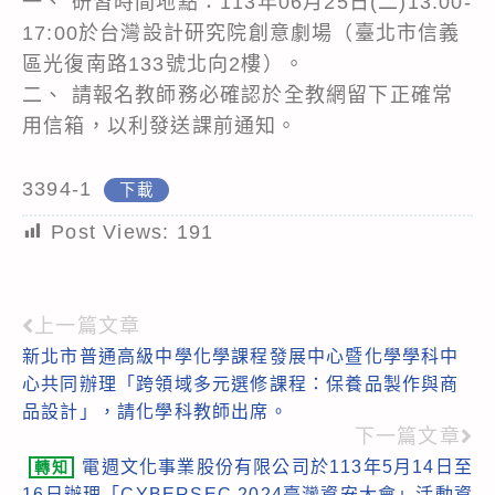
一、 研習時間地點：113年06月25日(二)13:00-
17:00於台灣設計研究院創意劇場（臺北市信義
區光復南路133號北向2樓）。
二、 請報名教師務必確認於全教網留下正確常
用信箱，以利發送課前通知。
3394-1
下載
Post Views:
191
上一篇文章
Read
新北市普通高級中學化學課程發展中心暨化學學科中
more
心共同辦理「跨領域多元選修課程：保養品製作與商
articles
品設計」，請化學科教師出席。
下一篇文章
電週文化事業股份有限公司於113年5月14日至
轉知
16日辦理「CYBERSEC 2024臺灣資安大會」活動資