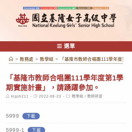
跳
轉
至
主
要
內
選單
容
>
教務處
>
教學組
>
「基隆市教師合唱團111學年度第
「基隆市教師合唱團111學年度第1學
期實施計畫」，請踴躍參加。
Post
Post
Post
klgsh211
2022-08-23
教學組
/
教師研習
author:
published:
category:
5999
下載
5999-1
下載