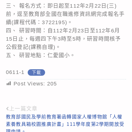
三、 報名方式：即日起至112年2月22日(三)
前，逕至教育部全國在職進修資訊網完成報名手
續(課程代碼：3722195)。
四、 研習時間：自112年2月23日至112年6月
15日止，每週四下午3時至5時，研習時間核予
公假登記(課務自理)。
五、 研習地點：仁愛國小。
0611-1
下載
Post Views:
205
上一篇文章
Read
教育部國民及學前教育署函轉國家人權博物館「人權
more
素養教具箱校園推廣計畫」111學年度第2學期開放受
articles
理申請。