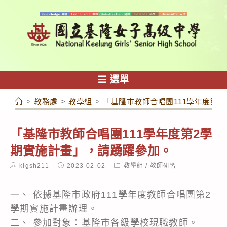
跳
轉
至
主
要
內
選單
容
>
教務處
>
教學組
>
「基隆市教師合唱團111學年度第
「基隆市教師合唱團111學年度第2學
期實施計畫」，請踴躍參加。
Post
Post
Post
klgsh211
2023-02-02
教學組
/
教師研習
author:
published:
category:
一、 依據基隆市政府111學年度教師合唱團第2
學期實施計畫辦理。
二、 參加對象：基隆市各級學校現職教師。